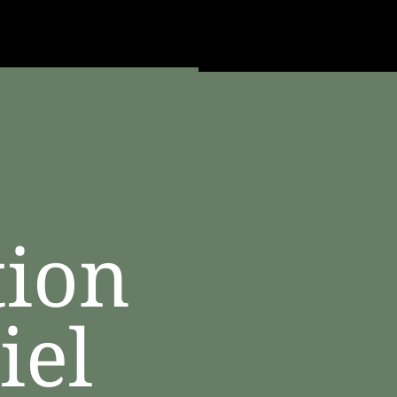
tion
iel