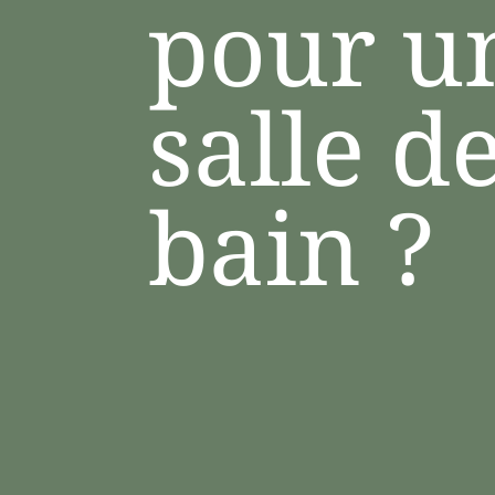
pour u
salle d
bain ?