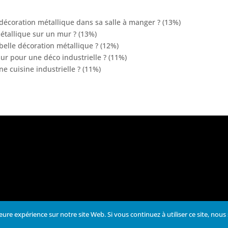
décoration métallique dans sa salle à manger ? (13%)
étallique sur un mur ? (13%)
belle décoration métallique ? (12%)
ur pour une déco industrielle ? (11%)
e cuisine industrielle ? (11%)
eure expérience sur notre site Web. Si vous continuez à utiliser ce site, nou